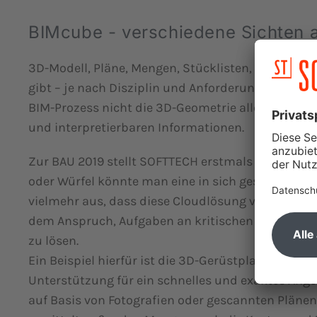
BIMcube - verschiedene Sichten 
3D-Modell, Pläne, Mengen, Stücklisten, Kosten, Te
gibt – je nach Disziplin und Anforderung – versch
BIM-Prozess nicht die 3D-Geometrie allein. Diese 
und interpretierbaren Informationen.
Zur BAU 2019 stellt SOFTTECH erstmals ihre BIMc
oder Würfel könnte man eine in sich geschlosse
vielmehr aus, dass diese Cloudlösung verschieden
dem Anspruch, Aufgaben an kritischen Projektstel
zu lösen.
Ein Beispiel hierfür ist die 3D-Gerüstplanung
scaf
Unterstützung für ein schnelles und exaktes Ange
auf Basis von Fotografien oder gescannten Plänen