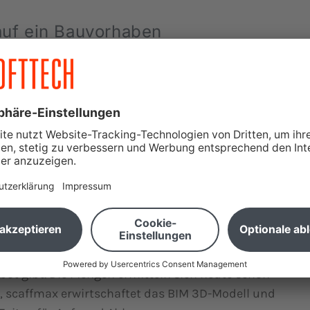
auf ein Bauvorhaben
rmine, Disposition, Mängel oder auch Verträge, es
iedene Sichten auf ein Bauwerksmodell. Das ist im
dient eher zum Vermitteln dieser vielschichtigen
ube Entwicklung in den Vordergrund. Mit „Cube“
ne Sache annehmen, doch drückt der Name
e Sichtweisen auf den BIM-Prozess vereinigt, mit
len transparent, einfach, schnell und vollständig
fmax
, die dem Gerüstbauer die digitale
bot gibt. Die Mengen ermitteln sich heute schon
, scaffmax erwirtschaftet das BIM 3D-Modell und