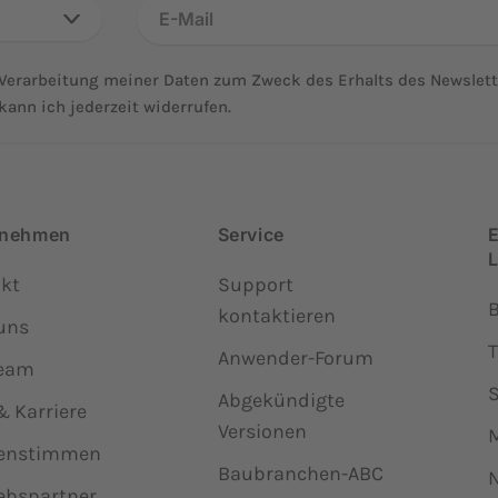
Verarbeitung meiner Daten zum Zweck des Erhalts des Newslette
kann ich jederzeit widerrufen.
rnehmen
Service
kt
Support
kontaktieren
uns
Anwender-Forum
Team
Abgekündigte
& Karriere
Versionen
enstimmen
Baubranchen-ABC
N
iebspartner