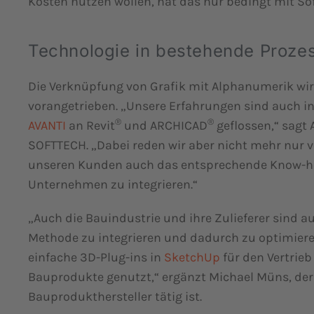
Kosten nutzen wollen, hat das nur bedingt mit Soft
Technologie in bestehende Prozes
Die Verknüpfung von Grafik mit Alphanumerik wir
vorangetrieben. „Unsere Erfahrungen sind auch in
®
®
AVANTI
an Revit
und ARCHICAD
geflossen,“ sagt 
SOFTTECH. „Dabei reden wir aber nicht mehr nur v
unseren Kunden auch das entsprechende Know-how
Unternehmen zu integrieren.“
„Auch die Bauindustrie und ihre Zulieferer sind a
Methode zu integrieren und dadurch zu optimier
einfache 3D-Plug-ins in
SketchUp
für den Vertrie
Bauprodukte genutzt,“ ergänzt Michael Müns, der
Bauprodukthersteller tätig ist.