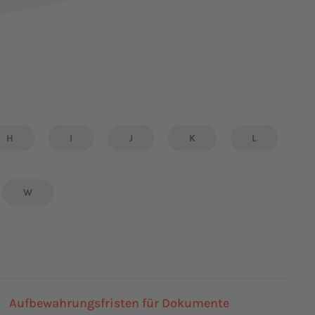
H
I
J
K
L
W
Aufbewahrungsfristen für Dokumente