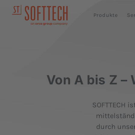
Produkte
Se
Von A bis Z –
SOFTTECH ist 
mittelständ
durch unser