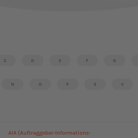
C
D
E
F
G
N
O
P
S
V
AIA (Auftraggeber-Informations-