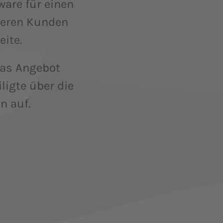
ware für einen
seren Kunden
ite.
das Angebot
ligte über die
n auf.