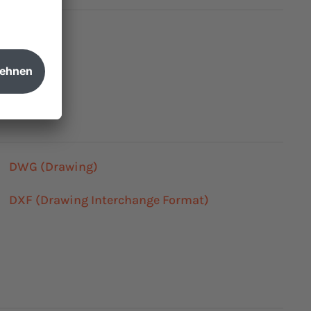
DWG (Drawing)
DXF (Drawing Interchange Format)