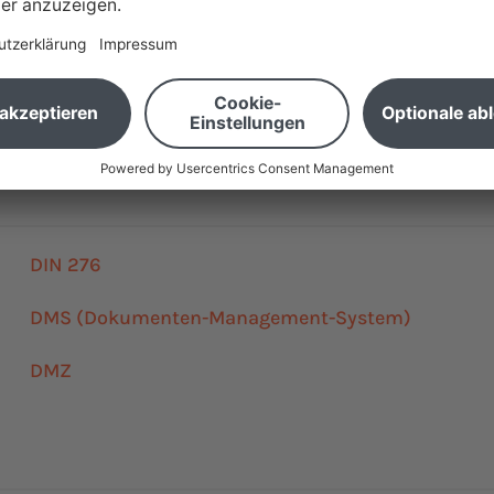
Cloud-Computing
Collada
DIN 276
DMS (Dokumenten-Management-System)
DMZ