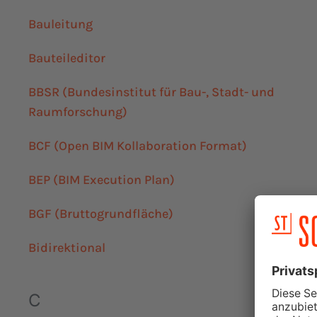
Bauleitung
Bauteileditor
BBSR (Bundesinstitut für Bau-, Stadt- und
Raumforschung)
BCF (Open BIM Kollaboration Format)
BEP (BIM Execution Plan)
BGF (Bruttogrundfläche)
Bidirektional
C