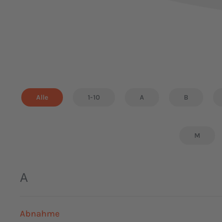
Alle
1-10
A
B
M
A
Abnahme