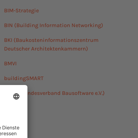
BIM-Strategie
BIN (Building Information Networking)
BKI (Baukosteninformationszentrum
Deutscher Architektenkammern)
BMVI
buildingSMART
BVBS (Bundesverband Bausoftware e.V.)