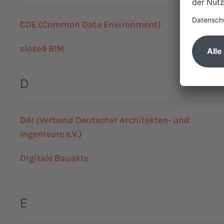
CDE (Common Data Environment)
closed BIM
D
DAI (Verband Deutscher Architekten- und
Ingenieure e.V.)
Digitale Bauakte
E