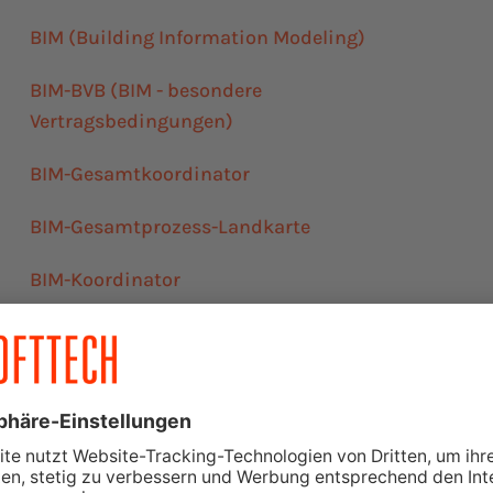
BIM (Building Information Modeling)
BIM-BVB (BIM - besondere
Vertragsbedingungen)
BIM-Gesamtkoordinator
BIM-Gesamtprozess-Landkarte
BIM-Koordinator
BIM-Manager/BIM-Planer
BIM-Nutzer/BIM-Modellierer