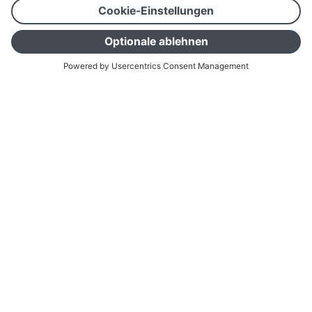
Architektur & Design
SPIRIT – Gebäude
entwerfen und
konstruieren
Mit unserer CAD-Software
SPIRIT
, die flexibel
einsetzbare Lösungen mit integrierbarer AVA bietet,
gestalten und dokumentieren Sie Ihre