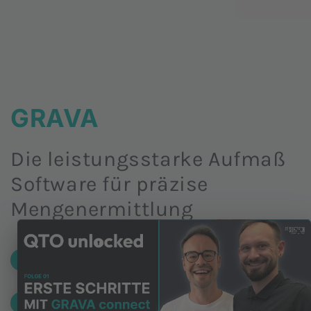
GRAVA
Die leistungsstarke Aufmaß
Software für präzise
Mengenermittlung
×
×
Kostenlos testen
Produktbroschüre