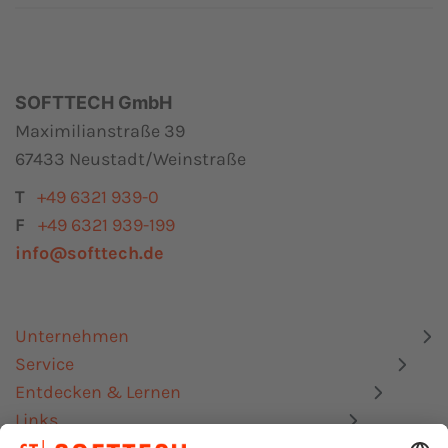
SOFTTECH GmbH
Maximilianstraße 39
67433 Neustadt/Weinstraße
T
+49 6321 939-0
F
+49 6321 939-199
info@softtech.de
Unternehmen
Service
Entdecken & Lernen
Links