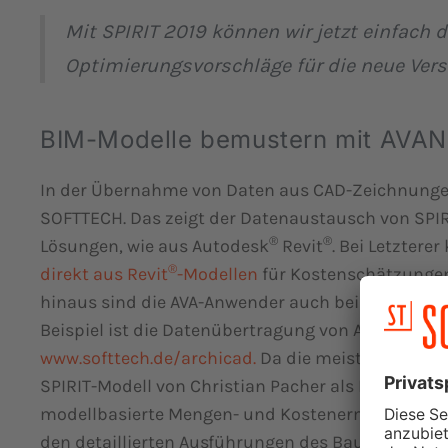
Mit SPIRIT 2019 können wir jetzt einfach d
Optimierungsvorschläge für die neue Versi
BIM-Modelle bemustern mit AVAN
In der Übernahme von Daten aus CAD-Zeichnungen i
SOFTTECH. Das zeigt der Datenaustausch von SPIR
®
®
Lösungen, wie aus Autodesk
Revit
. Bei Letzter
®
direkt aus Revit
-Modellen
für Kostenschätzungen 
hinaus sind die AVA-Anwender auch bei „OpenBIM“
Beispiel ist die Datenübertragung von ARCHICAD 
www.softtech.de/archicad.
Da die meisten Zuhörer
SPIRIT-Modell von Christian Pacher als Beispielobj
modellbasierte Mengen- und Kostenermittlung un
den detaillierten Ausführungen des Bauingenieurs 