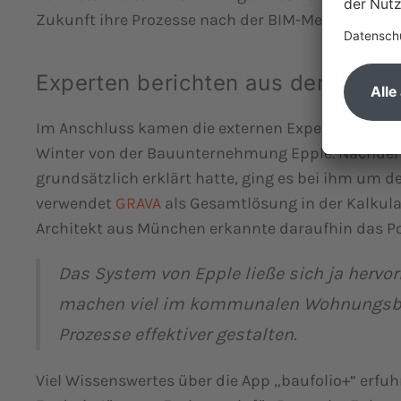
Zukunft ihre Prozesse nach der BIM-Methode zu o
Experten berichten aus der Praxis
Im Anschluss kamen die externen Experten zu Wo
Winter von der Bauunternehmung Epple. Nachdem
grundsätzlich erklärt hatte, ging es bei ihm um d
verwendet
GRAVA
als Gesamtlösung in der Kalkul
Architekt aus München erkannte daraufhin das Po
Das System von Epple ließe sich ja hervor
machen viel im kommunalen Wohnungsba
Prozesse effektiver gestalten.
Viel Wissenswertes über die App „baufolio+“ erfu