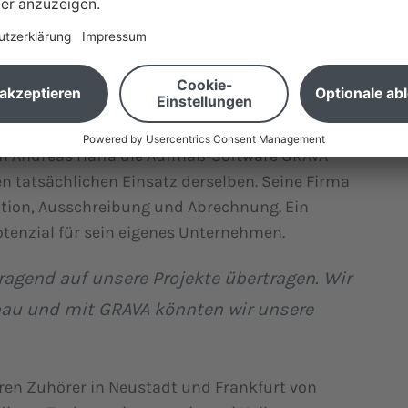
ptimieren.
rt. In Stuttgart und München war das Marc-André
 Andreas Haffa die Aufmaß-Software GRAVA
en tatsächlichen Einsatz derselben. Seine Firma
ation, Ausschreibung und Abrechnung. Ein
tenzial für sein eigenes Unternehmen.
ragend auf unsere Projekte übertragen. Wir
u und mit GRAVA könnten wir unsere
hren Zuhörer in Neustadt und Frankfurt von