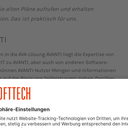
ie alten Pläne aufrufen und erhalten
on. Das ist praktisch für uns.
TI
n die AVA-Lösung AVANTI liegt die Expertise von
IT zu AVANTI, aber auch von anderen Software-
er können AVANTI-Nutzer Mengen und Informationen
auf der Basis von Teilleistungen ziehen. Darüber
-Lösungen ganz vorne mit dabei: Jüngstes
®
22
zu AVANTI über IFC-Schnittstelle:
 SPIRIT nutzen, verwendete Andreas Haffa das
ekt im Folgenden. Er zeigte, wie daraus eine
d eine Bemusterung entsteht. Spätestens nach
Haffa fassten viele Zuhörer den Entschluss, in