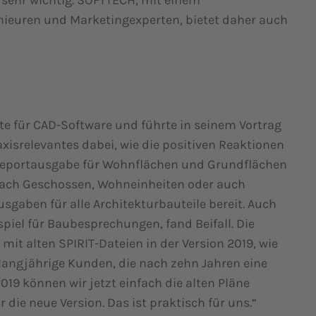
 sehr wichtig. SOFTTECH, mit einem
nieuren und Marketingexperten, bietet daher auch
e für CAD-Software und führte in seinem Vortrag
axisrelevantes dabei, wie die positiven Reaktionen
e Reportausgabe für Wohnflächen und Grundflächen
 nach Geschossen, Wohneinheiten oder auch
sgaben für alle Architekturbauteile bereit. Auch
iel für Baubesprechungen, fand Beifall. Die
it alten SPIRIT-Dateien in der Version 2019, wie
e langjährige Kunden, die nach zehn Jahren eine
können wir jetzt einfach die alten Pläne
die neue Version. Das ist praktisch für uns.“