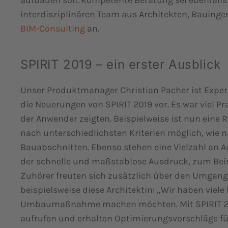
aufbauen soll. Kompetente Beratung sei ebenfalls
interdisziplinären Team aus Architekten, Bauinge
BIM-Consulting
an.
SPIRIT 2019 – ein erster Ausblick
Unser Produktmanager Christian Pacher ist Expert
die Neuerungen von SPIRIT 2019 vor. Es war viel Pr
der Anwender zeigten. Beispielweise ist nun ein
nach unterschiedlichsten Kriterien möglich, wie
Bauabschnitten. Ebenso stehen eine Vielzahl an Au
der schnelle und maßstablose Ausdruck, zum Beisp
Zuhörer freuten sich zusätzlich über den Umgang m
beispielsweise diese Architektin: „Wir haben viel
Umbaumaßnahme machen möchten. Mit SPIRIT 2019 
aufrufen und erhalten Optimierungsvorschläge für 