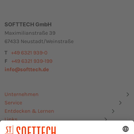
SOFTTECH GmbH
Maximilianstraße 39
67433 Neustadt/Weinstraße
T
+49 6321 939-0
F
+49 6321 939-199
info@softtech.de
Unternehmen
Service
Entdecken & Lernen
Links