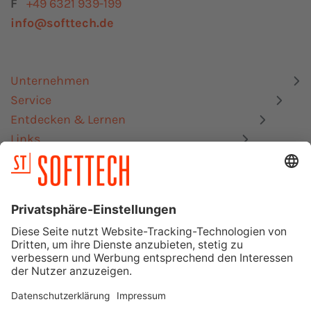
F
+49 6321 939-199
info@softtech.de
Unternehmen
Service
Entdecken & Lernen
Links
Datenschutz
Impressum
Mitgliedschaften, Zertifizierungen & Schnittstellen