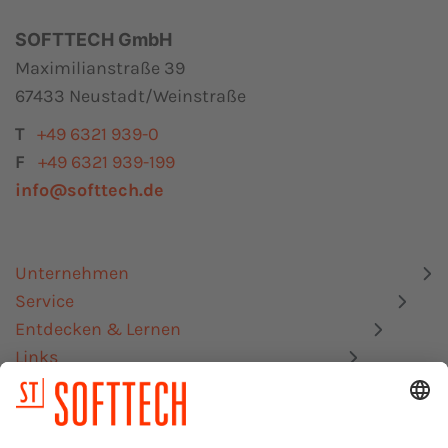
SOFTTECH GmbH
Maximilianstraße 39
67433 Neustadt/Weinstraße
T
+49 6321 939-0
F
+49 6321 939-199
info@softtech.de
Unternehmen
Service
Entdecken & Lernen
Links
Datenschutz
Impressum