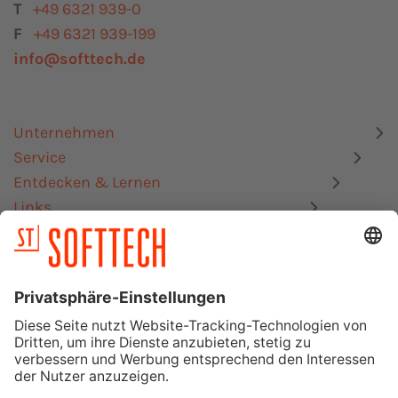
T
+49 6321 939-0
F
+49 6321 939-199
info@softtech.de
Unternehmen
Service
Entdecken & Lernen
Links
Datenschutz
Impressum
Mitgliedschaften, Zertifizierungen & Schnittstellen