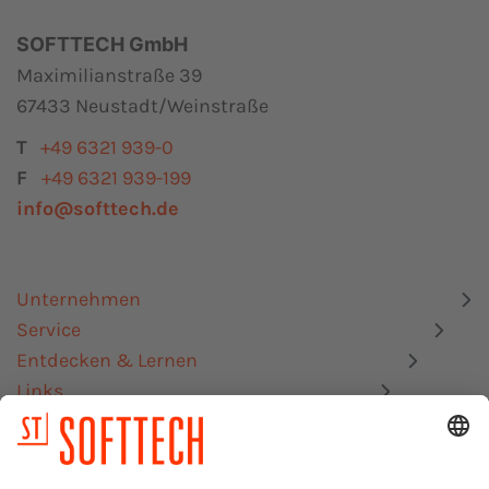
SOFTTECH GmbH
Maximilianstraße 39
67433 Neustadt/Weinstraße
T
+49 6321 939-0
F
+49 6321 939-199
info@softtech.de
Unternehmen
Service
Entdecken & Lernen
Links
Datenschutz
Impressum