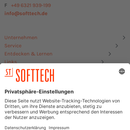
F
+49 6321 939-199
info@softtech.de
Unternehmen
Service
Entdecken & Lernen
Links
Datenschutz
Impressum
Mitgliedschaften, Zertifizierungen & Schnittstellen