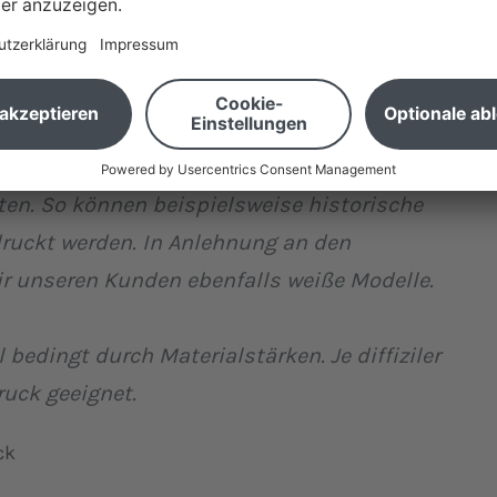
infiltrieren das Modell, um die finalen
elen. Dank einer Schichtdicke von 0,1 mm ist
n weiß erfolgen. Das findet z. B. Anwendung
ten. So können beispielsweise historische
druckt werden. In Anlehnung an den
ir unseren Kunden ebenfalls weiße Modelle.
l bedingt durch Materialstärken. Je diffiziler
ruck geeignet.