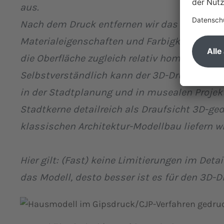
aus.
Nach dem Druck entfernen wir das Pulver und 
Materialeigenschaften und Farbigkeit zu erzi
die Oberfläche zugleich relativ homogen.
Selbstverständlich kann der 3D-Druck auch i
in der Stadtplanung und in musealen Projek
Stadtkerne detailreich als Draufsicht 3D-ge
klassischen Architektur-Modellbau liefern w
Hier gilt: (Fast) keine Limitierungen im Detai
das Modell, desto besser ist es für den 3D-D