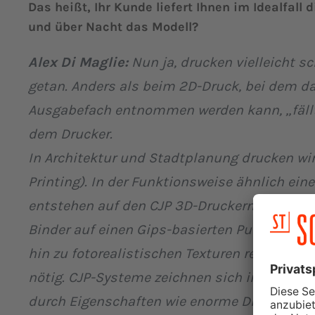
Das heißt, Ihr Kunde liefert Ihnen im Idealfal
und über Nacht das Modell?
Alex Di Maglie:
Nun ja, drucken vielleicht s
getan. Anders als beim 2D-Druck, bei dem d
Ausgabefach entnommen werden kann, „fällt“
dem Drucker.
In Architektur und Stadtplanung drucken wir
Printing). In der Funktionsweise ähnlich ein
entstehen auf den CJP 3D-Druckern Modelle
Binder auf einen Gips-basierten Pulverwerksto
hin zu fotorealistischen Texturen realisieren
nötig. CJP-Systeme zeichnen sich im Vergle
durch Eigenschaften wie enorme Druckgeschw