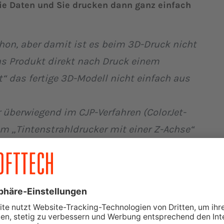
l die Daten und Sie drucken dann ganz einfach
chon, aber damit ist es beim 3D-Druck nicht
as Produkt direkt nach Druck einem
 das fertige 3D-Modell nicht einfach aus
 überwiegend im CJP-Verfahren (ColorJet-
em „Tintenstrahldrucker mit einer Z-Achse“
 durch schichtweisen Aufdruck von farbigem
ff. Dabei lässt sich die volle Farbpalette bis
. Ein nachträgliches Einfärben ist nicht mehr
ich zu anderen 3D-Drucktechnologien zudem
indigkeit und effiziente Betriebskosten